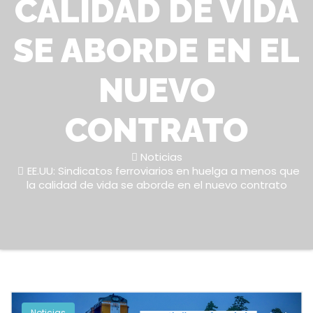
CALIDAD DE VIDA
SE ABORDE EN EL
NUEVO
CONTRATO
Noticias
EE.UU: Sindicatos ferroviarios en huelga a menos que
la calidad de vida se aborde en el nuevo contrato
Noticias